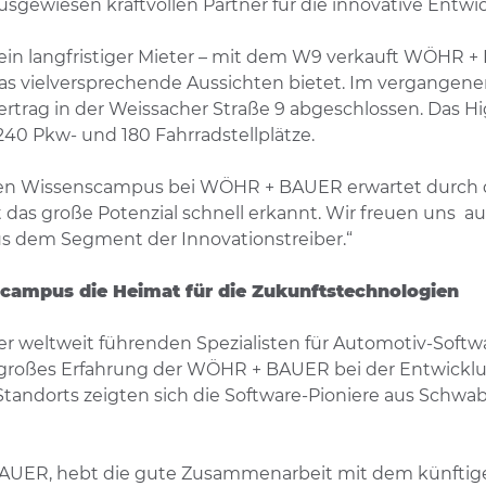
ewiesen kraftvollen Partner für die innovative Entwi
nd ein langfristiger Mieter – mit dem W9 verkauft WÖ
 das vielversprechende Aussichten bietet. Im vergang
tvertrag in der Weissacher Straße 9 abgeschlossen. Da
240 Pkw- und 180 Fahrradstellplätze.
den Wissenscampus bei WÖHR + BAUER erwartet durch d
das große Potenzial schnell erkannt. Wir freuen uns a
us dem Segment der Innovationstreiber.“
scampus die Heimat für die Zukunftstechnologien
r weltweit führenden Spezialisten für Automotiv-Softw
e großes Erfahrung der WÖHR + BAUER bei der Entwick
Standorts zeigten sich die Software-Pioniere aus Sc
 BAUER, hebt die gute Zusammenarbeit mit dem künfti