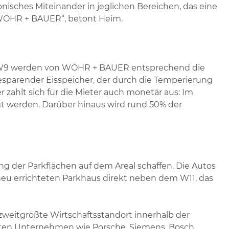
monisches Miteinander in jeglichen Bereichen, das eine
 WÖHR + BAUER“, betont Heim.
 W9 werden von WÖHR + BAUER entsprechend die
iesparender Eisspeicher, der durch die Temperierung
zahlt sich für die Mieter auch monetär aus: Im
t werden. Darüber hinaus wird rund 50% der
g der Parkflächen auf dem Areal schaffen. Die Autos
u errichteten Parkhaus direkt neben dem W11, das
weitgrößte Wirtschaftsstandort innerhalb der
aften Unternehmen wie Porsche, Siemens, Bosch,