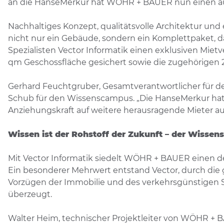
an die HanseMerkur hat WÖHR + BAUER nun einen ausg
Nachhaltiges Konzept, qualitätsvolle Architektur u
nicht nur ein Gebäude, sondern ein Komplettpaket,
Spezialisten Vector Informatik einen exklusiven Mie
qm Geschossfläche gesichert sowie die zugehörigen 
Gerhard Feuchtgruber, Gesamtverantwortlicher für 
Schub für den Wissenscampus. „Die HanseMerkur hat 
Anziehungskraft auf weitere herausragende Mieter a
Wissen ist der Rohstoff der Zukunft – der Wissen
Mit Vector Informatik siedelt WÖHR + BAUER einen de
Ein besonderer Mehrwert entstand Vector, durch di
Vorzügen der Immobilie und des verkehrsgünstigen 
überzeugt.
Walter Heim, technischer Projektleiter von WÖHR +