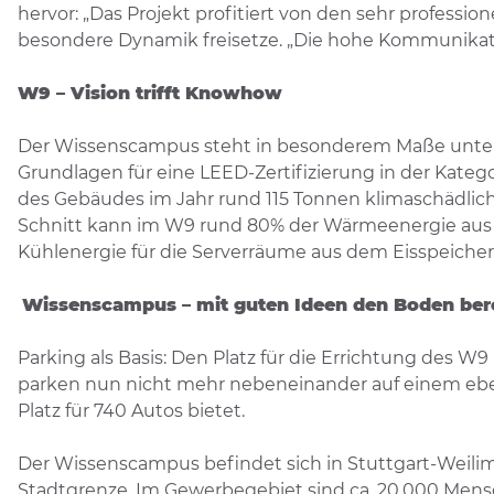
hervor: „Das Projekt profitiert von den sehr professio
besondere Dynamik freisetze. „Die hohe Kommunikati
W9 – Vision trifft Knowhow
Der Wissenscampus steht in besonderem Maße unte
Grundlagen für eine LEED-Zertifizierung in der Kateg
des Gebäudes im Jahr rund 115 Tonnen klimaschädlich
Schnitt kann im W9 rund 80% der Wärmeenergie aus 
Kühlenergie für die Serverräume aus dem Eisspeicher
Wissenscampus – mit guten Ideen den Boden ber
Parking als Basis: Den Platz für die Errichtung des 
parken nun nicht mehr nebeneinander auf einem ebe
Platz für 740 Autos bietet.
Der Wissenscampus befindet sich in Stuttgart-Weilim
Stadtgrenze. Im Gewerbegebiet sind ca. 20.000 Mens