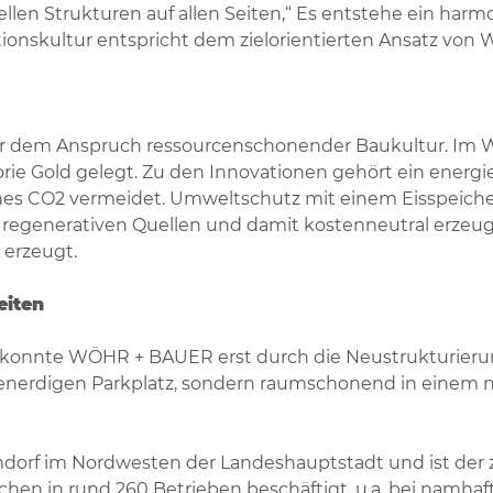
nellen Strukturen auf allen Seiten,“ Es entstehe ein har
onskultur entspricht dem zielorientierten Ansatz von
r dem Anspruch ressourcenschonender Baukultur. Im
orie Gold gelegt. Zu den Innovationen gehört ein energ
es CO2 vermeidet. Umweltschutz mit einem Eisspeicher 
regenerativen Quellen und damit kostenneutral erzeug
 erzeugt.
eiten
W9 konnte WÖHR + BAUER erst durch die Neustrukturierun
nerdigen Parkplatz, sondern raumschonend in einem ne
dorf im Nordwesten der Landeshauptstadt und ist der z
chen in rund 260 Betrieben beschäftigt, u.a. bei namh